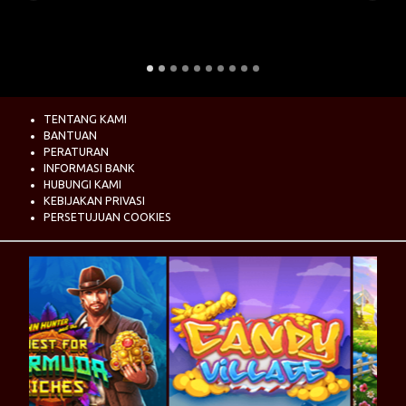
BET NOW
Bodo Glimt
Union Saint-Gilloise
0.75
0.77
-0.75
-0.95
TENTANG KAMI
BANTUAN
PERATURAN
INFORMASI BANK
HUBUNGI KAMI
KEBIJAKAN PRIVASI
PERSETUJUAN COOKIES