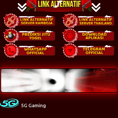
5G Gaming