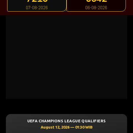
07-08-2026
06-08-2026
UEFA CHAMPIONS LEAGUE QUALIFIERS
August 12, 2026 — 01:30 WIB