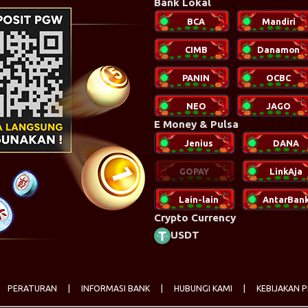
Bank Lokal
E Money & Pulsa
Jenius
DANA
GOPAY
LinkAja
Lain-lain
AntarBan
Crypto Currency
USDT
PERATURAN
|
INFORMASI BANK
|
HUBUNGI KAMI
|
KEBIJAKAN P