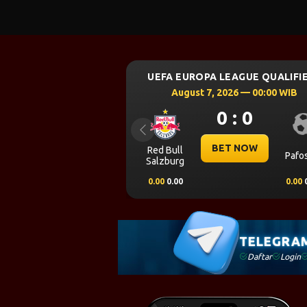
Previous
TELEGRA
Daftar
Login