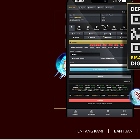
TENTANG KAMI
|
BANTUAN
|