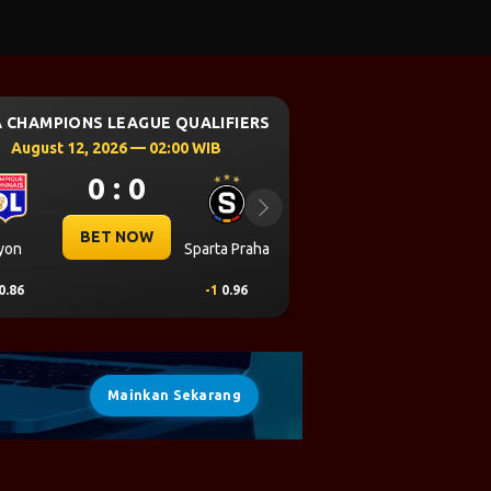
E-FOOTBALL F24 I
FRIEND
August 7, 2026 —
0 : 
Next
BET NO
e-France
0.75
0.62
Mainkan Sekarang