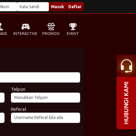
Masuk
Daftar
ADE
INTERACTIVE
PROMOSI
EVENT
Telpon
Referal