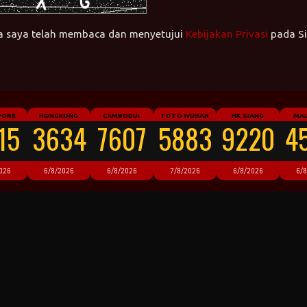
a saya telah membaca dan menyetujui
Kebijakan Privasi
pada Sit
PORE
HONGKONG
CAMBODIA
TOTO WUHAN
HK SIANG
MAL
15
3634
7607
5883
9220
4
026
6/8/2026
6/8/2026
7/8/2026
6/8/2026
6/