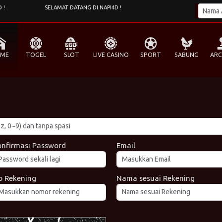
SELAMAT DATANG DI NAPI4D !
ME
TOGEL
SLOT
LIVE CASINO
SPORT
SABUNG
ARC
onfirmasi Password
Email
o Rekening
Nama sesuai Rekening