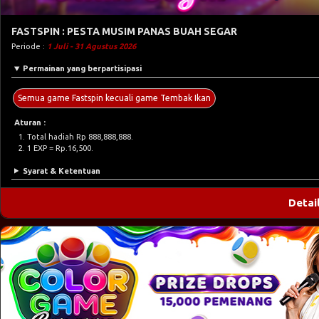
FASTSPIN : PESTA MUSIM PANAS BUAH SEGAR
Periode :
1 Juli - 31 Agustus 2026
Permainan yang berpartisipasi
Semua game Fastspin kecuali game Tembak Ikan
Aturan :
Total hadiah Rp 888,888,888.
1 EXP = Rp.16,500.
Syarat & Ketentuan
Detai