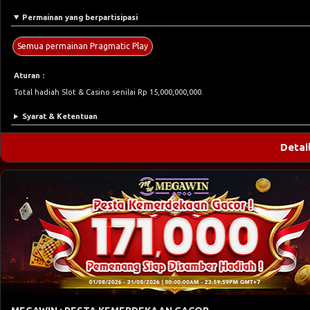
Permainan yang berpartisipasi
Semua permainan Pragmatic Play
Aturan :
Total hadiah Slot & Casino senilai Rp 15,000,000,000.
Syarat & Ketentuan
Detai