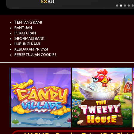
0.00
0.62
TENTANG KAMI
BANTUAN
PERATURAN
INFORMASI BANK
HUBUNGI KAMI
KEBIJAKAN PRIVASI
PERSETUJUAN COOKIES