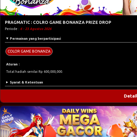
PRAGMATIC : COLRO GAME BONANZA PRIZE DROP
Periode :
6 - 23 Agustus 2026
Permainan yang berpartisipasi
COLOR GAME BONANZA
Aturan :
Total hadiah senilai Rp 600,000,000.
Syarat & Ketentuan
Detai