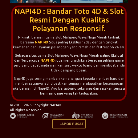
NAPI4D : Bandar Toto 4D & Slot
Resmi Dengan Kualitas
Pelayanan Responsif.
Nikmati bermain game Slot Mahjong Ways Naga Merah terbaik
bersama
NAPI4D
Situs paling Eksklusif 2025 dengan tingkat
keamanan dan layanan pelanggan yang ramah dan fastrespon 24jam.
Sebagai situs game Slot Mahjong Ways Naga Merah paling Ekslusif
dan Terpercaya
NAPI 4D
juga menghadirkan beragam pilihan game
seru yang dapat anda mainkan saat waktu luang dan membuat anda
tidak gampang bosan.
Napi4D juga sering memberi kemenangan kepada member baru dan
member setianya jadi dipastikan semua mendapatkan kesenangan
jika bermain di Napi4D. Ayo bergabung sekarang dan rasakan sensasi
bermain game yang tak terlupakan.
© 2015 - 2026 Copyright NAPI4D.
All Rights Reserved.
LAPOR PUSAT