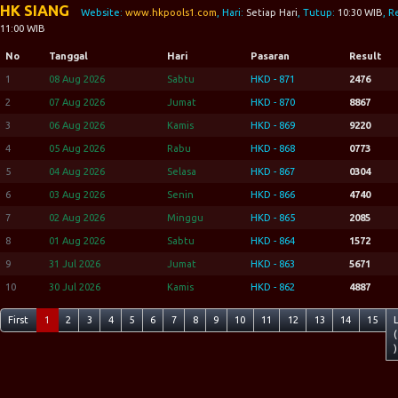
HK SIANG
Website:
www.hkpools1.com
, Hari:
Setiap Hari
, Tutup:
10:30 WIB
, R
11:00 WIB
No
Tanggal
Hari
Pasaran
Result
1
08 Aug 2026
Sabtu
HKD - 871
2476
2
07 Aug 2026
Jumat
HKD - 870
8867
3
06 Aug 2026
Kamis
HKD - 869
9220
4
05 Aug 2026
Rabu
HKD - 868
0773
5
04 Aug 2026
Selasa
HKD - 867
0304
6
03 Aug 2026
Senin
HKD - 866
4740
7
02 Aug 2026
Minggu
HKD - 865
2085
8
01 Aug 2026
Sabtu
HKD - 864
1572
9
31 Jul 2026
Jumat
HKD - 863
5671
10
30 Jul 2026
Kamis
HKD - 862
4887
First
1
2
3
4
5
6
7
8
9
10
11
12
13
14
15
(
)