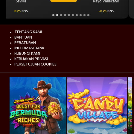
Alaves
Getafe
0.00
0.62
0.00
-0.72
TENTANG KAMI
BANTUAN
PERATURAN
INFORMASI BANK
HUBUNGI KAMI
KEBIJAKAN PRIVASI
PERSETUJUAN COOKIES