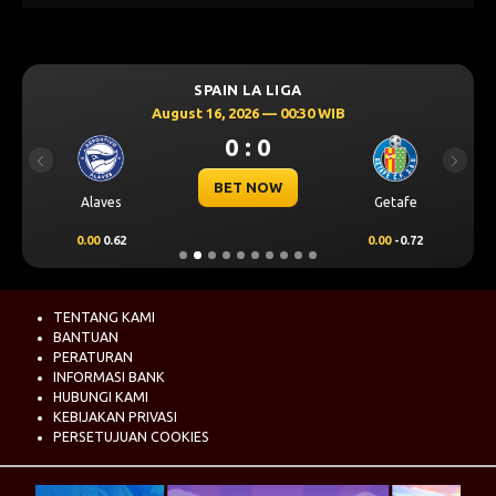
SPAIN LA LIGA
August 16, 2026 — 00:30 WIB
0 : 0
Previous
Next
BET NOW
Alaves
Getafe
0.00
0.62
0.00
-0.72
TENTANG KAMI
BANTUAN
PERATURAN
INFORMASI BANK
HUBUNGI KAMI
KEBIJAKAN PRIVASI
PERSETUJUAN COOKIES