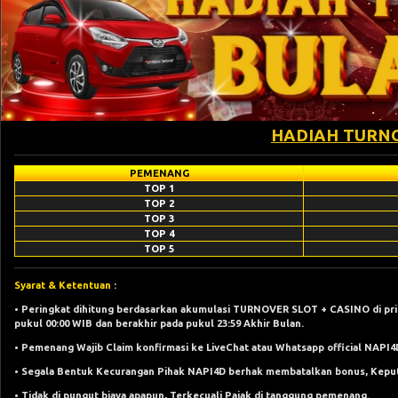
HADIAH TURN
PEMENANG
TOP 1
TOP 2
TOP 3
TOP 4
TOP 5
Syarat & Ketentuan
:
• Peringkat dihitung berdasarkan akumulasi TURNOVER SLOT + CASINO di prio
pukul 00:00 WIB dan berakhir pada pukul 23:59 Akhir Bulan.
• Pemenang Wajib Claim konfirmasi ke LiveChat atau Whatsapp official NAPI4
• Segala Bentuk Kecurangan Pihak NAPI4D berhak membatalkan bonus, Kepu
• Tidak di pungut biaya apapun, Terkecuali Pajak di tanggung pemenang.