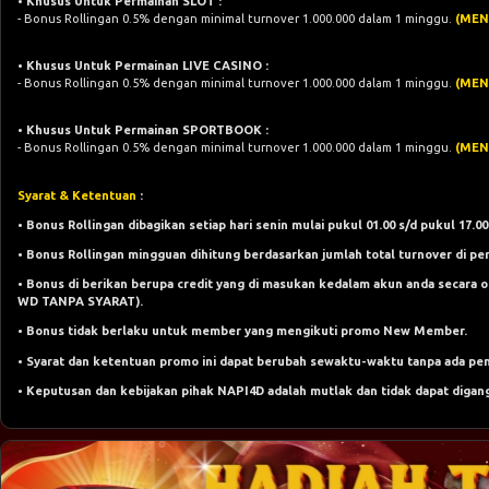
• Khusus Untuk Permainan SLOT :
- Bonus Rollingan 0.5% dengan minimal turnover 1.000.000 dalam 1 minggu.
(MEN
• Khusus Untuk Permainan LIVE CASINO :
- Bonus Rollingan 0.5% dengan minimal turnover 1.000.000 dalam 1 minggu.
(MEN
• Khusus Untuk Permainan SPORTBOOK :
- Bonus Rollingan 0.5% dengan minimal turnover 1.000.000 dalam 1 minggu.
(MEN
Syarat & Ketentuan
:
• Bonus Rollingan dibagikan setiap hari senin mulai pukul 01.00 s/d pukul 17.0
• Bonus Rollingan mingguan dihitung berdasarkan jumlah total turnover di p
• Bonus di berikan berupa credit yang di masukan kedalam akun anda secar
WD TANPA SYARAT).
• Bonus tidak berlaku untuk member yang mengikuti promo New Member.
• Syarat dan ketentuan promo ini dapat berubah sewaktu-waktu tanpa ada pem
• Keputusan dan kebijakan pihak NAPI4D adalah mutlak dan tidak dapat digan