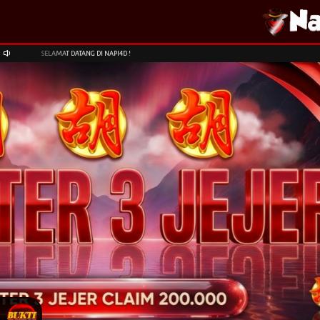
4D !
SELAMAT DATANG DI NAPI4D !