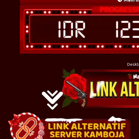
Deskt