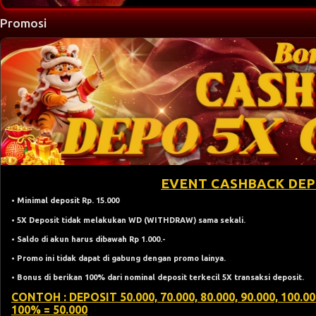
Promosi
EVENT CASHBACK DEPO
• Minimal deposit Rp. 15.000
• 5X Deposit tidak melakukan WD (WITHDRAW) sama sekali.
• Saldo di akun harus dibawah Rp 1.000.-
• Promo ini tidak dapat di gabung dengan promo lainya.
• Bonus di berikan 100% dari nominal deposit terkecil 5X transaksi deposit.
CONTOH : DEPOSIT 50.000, 70.000, 80.000, 90.000, 100
100% = 50.000