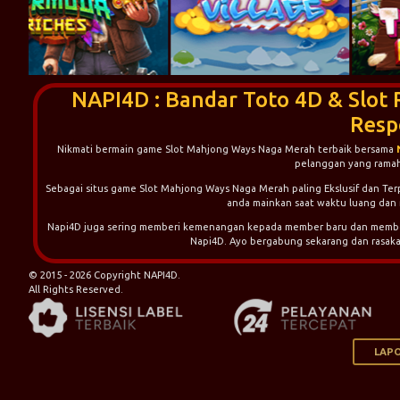
NAPI4D : Bandar Toto 4D & Slot
Resp
Nikmati bermain game Slot Mahjong Ways Naga Merah terbaik bersama
pelanggan yang ramah
Sebagai situs game Slot Mahjong Ways Naga Merah paling Ekslusif dan Te
anda mainkan saat waktu luang dan
Napi4D juga sering memberi kemenangan kepada member baru dan member 
Napi4D. Ayo bergabung sekarang dan rasaka
© 2015 - 2026 Copyright NAPI4D.
All Rights Reserved.
LAPO