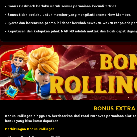
• Bonus Cashback berlaku untuk semua permainan kecuali TOGEL.
• Bonus tidak berlaku untuk member yang mengikuti promo New Member.
• Syarat dan ketentuan promo ini dapat berubah sewaktu-waktu tanpa ada pem
• Keputusan dan kebijakan pihak NAPI4D adalah mutlak dan tidak dapat digan
BONUS EXTRA
Bonus Rollingan hingga 1% berdasarkan dari total turnover permainan slot s
bonus yang bisa kamu dapatkan.
Perhitungan Bonus Rollingan
: