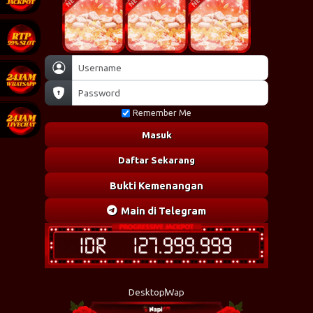
Remember Me
Masuk
Daftar Sekarang
Bukti Kemenangan
Main di Telegram
Desktop
Wap