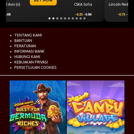
BET NOW
Lincoln Red Imps (n)
Omonia Nicosia
-0.75
-0.90
0.75
0.68
TENTANG KAMI
BANTUAN
PERATURAN
INFORMASI BANK
HUBUNGI KAMI
KEBIJAKAN PRIVASI
PERSETUJUAN COOKIES