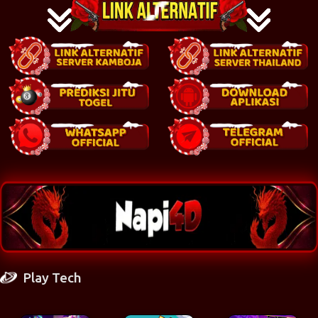
Play Tech