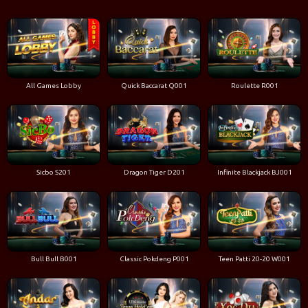
All Games Lobby
Quick Baccarat Q001
Roulette R001
Sicbo S201
Dragon Tiger D201
Infinite Blackjack BJ001
Bull Bull B001
Classic Pokdeng P001
Teen Patti 20-20 W001