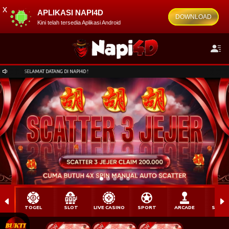
x
APLIKASI NAPI4D
DOWNLOAD
Kini telah tersedia Aplikasi Android
T DATANG DI NAPI4D !
SELAMAT DATANG DI NAPI4D !
TOGEL
SLOT
LIVE CASINO
SPORT
ARCADE
SABU