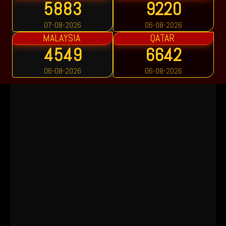
5883
9220
07-08-2026
06-08-2026
MALAYSIA
QATAR
4549
6642
06-08-2026
06-08-2026