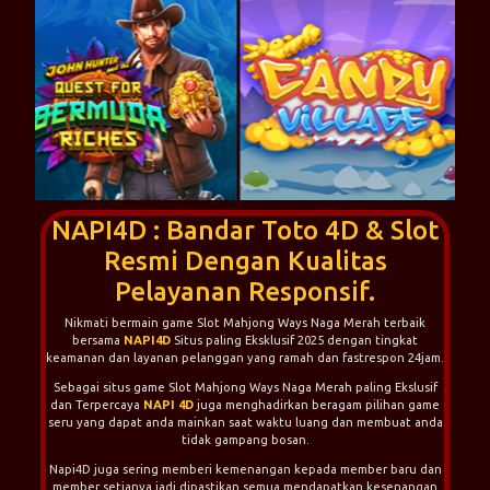
NAPI4D : Bandar Toto 4D & Slot
Resmi Dengan Kualitas
Pelayanan Responsif.
Nikmati bermain game Slot Mahjong Ways Naga Merah terbaik
bersama
NAPI4D
Situs paling Eksklusif 2025 dengan tingkat
keamanan dan layanan pelanggan yang ramah dan fastrespon 24jam.
Sebagai situs game Slot Mahjong Ways Naga Merah paling Ekslusif
dan Terpercaya
NAPI 4D
juga menghadirkan beragam pilihan game
seru yang dapat anda mainkan saat waktu luang dan membuat anda
tidak gampang bosan.
Napi4D juga sering memberi kemenangan kepada member baru dan
member setianya jadi dipastikan semua mendapatkan kesenangan